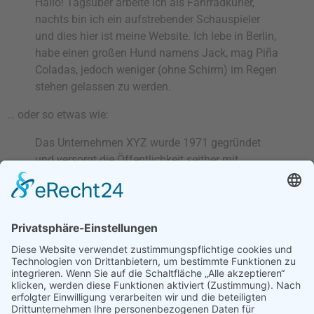
Hallo! Tagsüber arbeite ich als Fahrradkurier,
nachts bin ich ein aufstrebender Schauspieler
und dies hier ist meine Website. Ich lebe in Berlin,
habe einen großen Hund namens Jack, mag Piña
Coladas, jedoch weniger (ohne Schirm) im Regen
stehen gelassen zu werden.
… oder so etwas wie:
Das Unternehmen XYZ wurde 1971 gegründet
und versorgt die Öffentlichkeit seither mit
qualitativ hochwertigen Produkten. An seinem
Standort in einer kleinen Großstadt beschäftigt
der Betrieb über 2.000 Menschen und unterstützt
die Stadtbewohner in vielfacher Hinsicht.
Als neuer WordPress-Benutzer solltest du
dein Dashboard
aufrufen, um diese Seite zu löschen und neue Seiten und
Beiträge für deine Website erstellen. Viel Spaß!