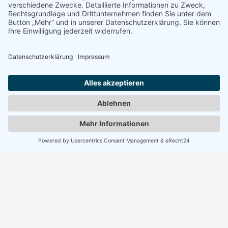
Mehr aktuelle Nachrichten
Tag des offenen Cockpits 2026
Am 6.9.2026 von 10:00 bis 16:00 Uhr findet am Flugplatz...
Mehr dazu
Fliegen ohne Betriebsleiter
Seit Montag, dem 6.7.2026 findet am Flugplatz Münster-Telgte
Flugbetrieb auch...
Mehr dazu
E-Bikes ab sofort verfügbar
In Kooperation mit dem Zweirad-Fachgeschäft Kainz können ab
sofort Fahrräder...